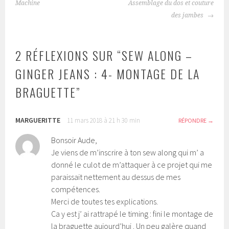
DES
Machine
Assemblage du dos et couture
ARTICLES
des jambes
2 RÉFLEXIONS SUR “
SEW ALONG –
GINGER JEANS : 4- MONTAGE DE LA
BRAGUETTE
”
MARGUERITTE
11 mars 2018 à 21 h 30 min
RÉPONDRE
Bonsoir Aude,
Je viens de m’inscrire à ton sew along qui m’ a
donné le culot de m’attaquer à ce projet qui me
paraissait nettement au dessus de mes
compétences.
Merci de toutes tes explications.
Ca y est j’ ai rattrapé le timing : fini le montage de
la braguette aujourd’hui . Un peu galère quand