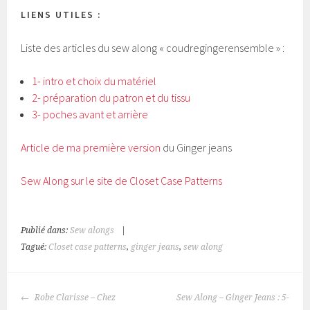
LIENS UTILES :
Liste des articles du sew along « coudregingerensemble » :
1- intro et choix du matériel
2- préparation du patron et du tissu
3- poches avant et arrière
Article de ma première version
du Ginger jeans
Sew Along sur le site de Closet Case Patterns
Publié dans:
Sew alongs
|
Tagué:
Closet case patterns
,
ginger jeans
,
sew along
NAVIGATION
Robe Clarisse – Chez
Sew Along – Ginger Jeans : 5-