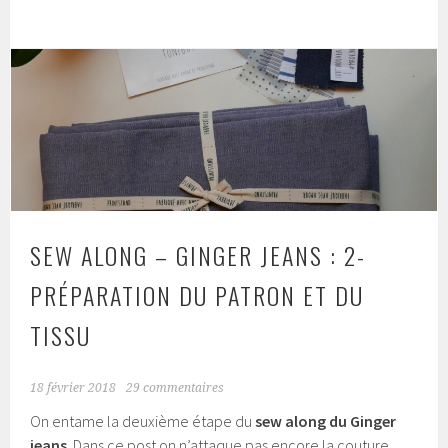
SEW ALONG – GINGER JEANS : 2-
PRÉPARATION DU PATRON ET DU
TISSU
18 février 2018
29 commentaires
On entame la deuxième étape du
sew along du Ginger
jeans
. Dans ce post on n’attaque pas encore la couture