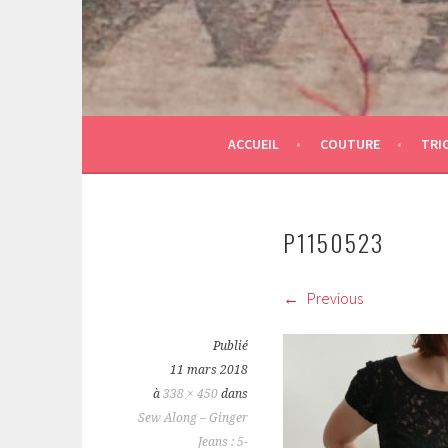
ACCUEIL
COUTURE
TRI
P1150523
Previous
Publié
11 mars 2018
à
338 × 450
dans
Sew Along – Ginger
Jeans : 5-