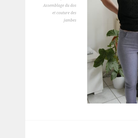
Assemblage du dos
et couture des
jambes