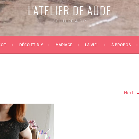
L'ATELIER DE AUDE
COUTURE & DIY
COT
DÉCO ET DIY
MARIAGE
LA VIE !
À PROPOS
Next