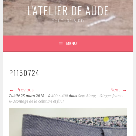
L'ATELIER DE AUDE
COUTURE & DIY
MENU
P1150724
Previous
Next
Publié
25 mars 2018
à
400 × 400
dans
Sew Along – Ginger Jeans :
6- Montage de la ceinture et fin !