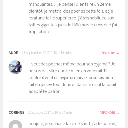
manquantes… je pense lui en faire un 2ème
bientôt, je mettrai des poches cette fois. et je
ferai une taille supérieure, j’étais habituée aux
tailles gigantesques de LMV mais je crois que j’ai
trop raboté!!
AUDE
21 septembre 2017 à 16 h 19 min
RÉPONDRE
Il veut des poches même pour son pyjama ? Je
ne suis pas sûre que le mien en voudrait. Par
contre il veut un pyjama mais je lui aurais bien
fait en jersey tout doux et dans ce cas il faudrait
adapté le patron.
CORINNE
21 octobre 2017 à 10 h 04 min
RÉPONDRE
bonjour, je souhaite faire ce short, j’ai le patron,