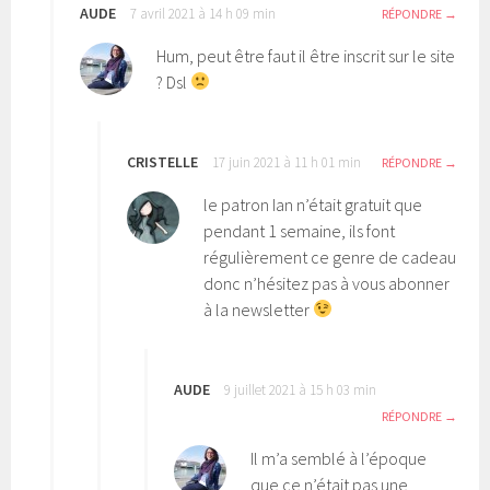
AUDE
7 avril 2021 à 14 h 09 min
RÉPONDRE
Hum, peut être faut il être inscrit sur le site
? Dsl
CRISTELLE
17 juin 2021 à 11 h 01 min
RÉPONDRE
le patron Ian n’était gratuit que
pendant 1 semaine, ils font
régulièrement ce genre de cadeau
donc n’hésitez pas à vous abonner
à la newsletter
AUDE
9 juillet 2021 à 15 h 03 min
RÉPONDRE
Il m’a semblé à l’époque
que ce n’était pas une