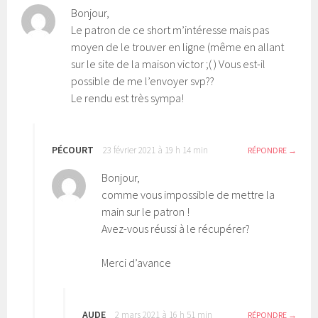
Bonjour,
Le patron de ce short m’intéresse mais pas
moyen de le trouver en ligne (même en allant
sur le site de la maison victor ;( ) Vous est-il
possible de me l’envoyer svp??
Le rendu est très sympa!
PÉCOURT
23 février 2021 à 19 h 14 min
RÉPONDRE
Bonjour,
comme vous impossible de mettre la
main sur le patron !
Avez-vous réussi à le récupérer?
Merci d’avance
AUDE
2 mars 2021 à 16 h 51 min
RÉPONDRE