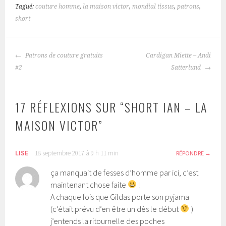
Tagué:
couture homme
,
la maison victor
,
mondial tissus
,
patrons
,
short
NAVIGATION
Patrons de couture gratuits
Cardigan Miette – Andi
DES
#2
Satterlund
ARTICLES
17 RÉFLEXIONS SUR “
SHORT IAN – LA
MAISON VICTOR
”
LISE
18 septembre 2017 à 9 h 11 min
RÉPONDRE
ça manquait de fesses d’homme par ici, c’est
maintenant chose faite
!
A chaque fois que Gildas porte son pyjama
(c’était prévu d’en être un dès le début
)
j’entends la ritournelle des poches