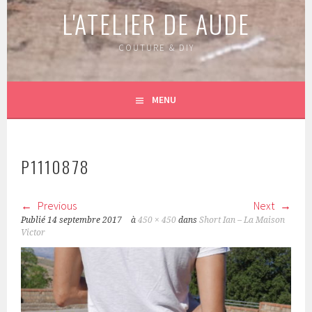
L'ATELIER DE AUDE
COUTURE & DIY
MENU
P1110878
Previous
Next
Publié
14 septembre 2017
à
450 × 450
dans
Short Ian – La Maison
Victor