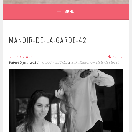
MENU
MANOIR-DE-LA-GARDE-42
Previous
Next
Publié
9 juin 2019
à
500 × 356
dans
Suki Kimono – Helen’s closet