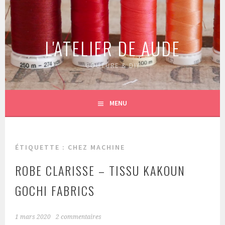
Aller
au
contenu
L'ATELIER DE AUDE
principal
COUTURE & DIY
MENU
ÉTIQUETTE :
CHEZ MACHINE
ROBE CLARISSE – TISSU KAKOUN
GOCHI FABRICS
1 mars 2020
2 commentaires