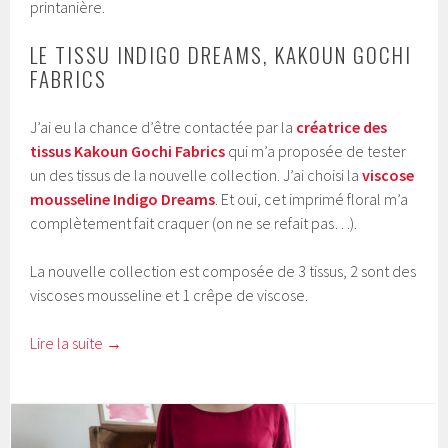
printanière.
LE TISSU INDIGO DREAMS, KAKOUN GOCHI
FABRICS
J’ai eu la chance d’être contactée par la
créatrice des
tissus Kakoun Gochi Fabrics
qui m’a proposée de tester
un des tissus de la nouvelle collection. J’ai choisi la
viscose
mousseline Indigo Dreams
. Et oui, cet imprimé floral m’a
complètement fait craquer (on ne se refait pas…).
La nouvelle collection est composée de 3 tissus, 2 sont des
viscoses mousseline et 1 crêpe de viscose.
Lire la suite
→