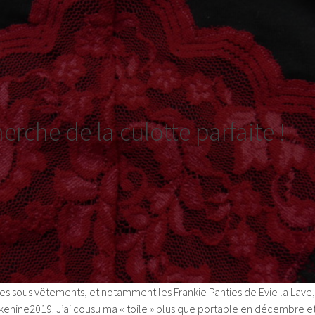
herche de la culotte parfaite !
des sous vêtements, et notamment les Frankie Panties de Evie la Lave,
enine2019. J’ai cousu ma « toile » plus que portable en décembre e