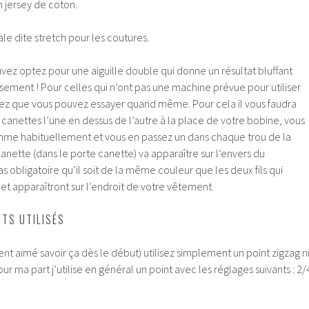
 jersey de coton.
iale dite stretch pour les coutures.
ouvez optez pour une aiguille double qui donne un résultat bluffant
issement ! Pour celles qui n’ont pas une machine prévue pour utiliser
hez que vous pouvez essayer quand même. Pour cela il vous faudra
anettes l’une en dessus de l’autre à la place de votre bobine, vous
comme habituellement et vous en passez un dans chaque trou de la
 canette (dans le porte canette) va apparaître sur l’envers du
s obligatoire qu’il soit de la même couleur que les deux fils qui
 et apparaîtront sur l’endroit de votre vêtement.
NTS UTILISÉS
ment aimé savoir ça dès le début) utilisez simplement un point zigzag n
our ma part j’utilise en général un point avec les réglages suivants : 2/