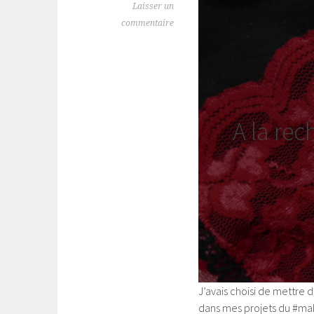
Laisser un
commentaire
A la rec
J’avais choisi de mettre 
dans mes projets du #mak