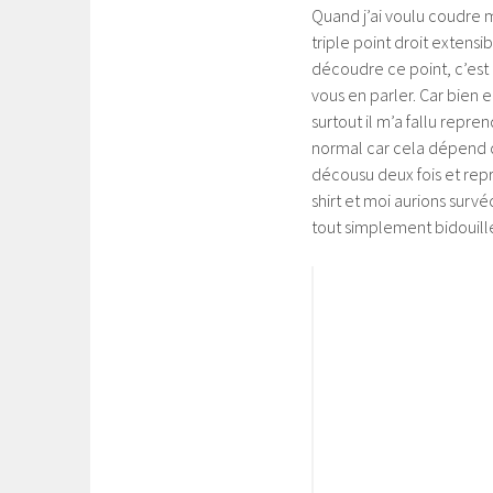
Quand j’ai voulu coudre m
triple point droit extens
découdre ce point, c’est l
vous en parler. Car bien 
surtout il m’a fallu repre
normal car cela dépend de 
décousu deux fois et repri
shirt et moi aurions surv
tout simplement bidouil