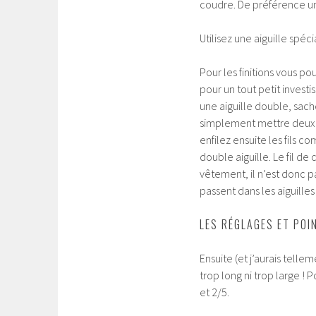
coudre. De préférence un
Utilisez une aiguille spéc
Pour les finitions vous p
pour un tout petit invest
une aiguille double, sac
simplement mettre deux c
enfilez ensuite les fils 
double aiguille. Le fil de
vêtement, il n’est donc pa
passent dans les aiguilles
LES RÉGLAGES ET POI
Ensuite (et j’aurais telle
trop long ni trop large ! P
et 2/5.