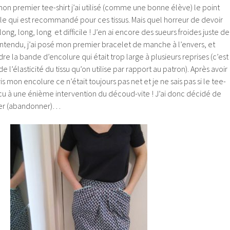
on premier tee-shirt j’ai utilisé (comme une bonne élève) le point
ible qui est recommandé pour ces tissus. Mais quel horreur de devoir
ong, long, long et difficile ! J’en ai encore des sueurs froides juste de
entendu, j’ai posé mon premier bracelet de manche à l’envers, et
ndre la bande d’encolure qui était trop large à plusieurs reprises (c’est
l’élasticité du tissu qu’on utilise par rapport au patron). Après avoir
s mon encolure ce n’était toujours pas net et je ne sais pas si le tee-
écu à une énième intervention du découd-vite ! J’ai donc décidé de
ler (abandonner)…