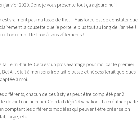
n janvier 2020. Donc je vous présente tout ça aujourd’hui !
 n’est vraiment pas ma tasse de thé… Mais force est de constater que
clairement la cousette que je porte le plus tout au long de l’année !
 et on remplit le tiroir à sous vêtements !
e taille mi-haute. Ceci est un gros avantage pour moi car le premier
Bel Air, était à mon sens trop taille basse et nécessiterait quelques
adaptée à moi.
es différents, chacun de ces 8 styles peut être complété par 2
 le devant ( ou aucune). Cela fait déjà 24 variations. La créatrice parle
 en comptant les différents modèles qui peuvent être créer selon
at, large, etc.