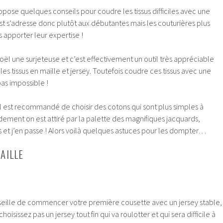
pose quelques conseils pour coudre les tissus difficiles avec une
t s’adresse donc plutôt aux débutantes mais les couturières plus
 apporter leur expertise !
Noël une surjeteuse et c’est effectivement un outil très appréciable
 tissus en maille et jersey. Toutefois coudre ces tissus avec une
as impossible !
l est recommandé de choisir des cotons qui sont plus simples à
pidement on est attiré par la palette des magnifiques jacquards,
s et j’en passe ! Alors voilà quelques astuces pour les dompter…
AILLE
seille de commencer votre première cousette avec un jersey stable,
sissez pas un jersey tout fin qui va roulotter et qui sera difficile à