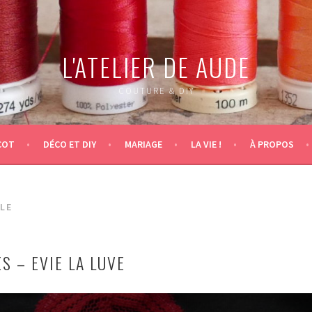
L'ATELIER DE AUDE
COUTURE & DIY
COT
DÉCO ET DIY
MARIAGE
LA VIE !
À PROPOS
LE
S – EVIE LA LUVE