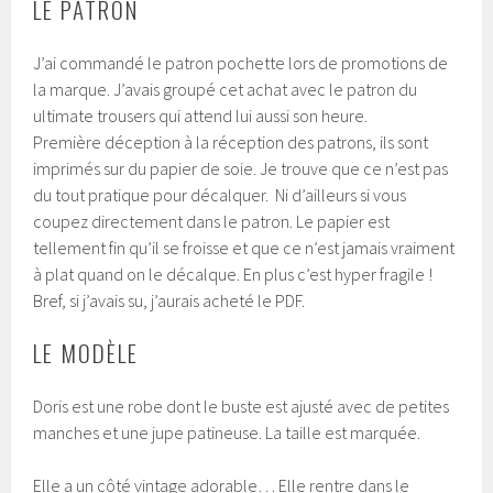
LE PATRON
J’ai commandé le patron pochette lors de promotions de
la marque. J’avais groupé cet achat avec le patron du
ultimate trousers qui attend lui aussi son heure.
Première déception à la réception des patrons, ils sont
imprimés sur du papier de soie. Je trouve que ce n’est pas
du tout pratique pour décalquer. Ni d’ailleurs si vous
coupez directement dans le patron. Le papier est
tellement fin qu’il se froisse et que ce n’est jamais vraiment
à plat quand on le décalque. En plus c’est hyper fragile !
Bref, si j’avais su, j’aurais acheté le PDF.
LE MODÈLE
Doris est une robe dont le buste est ajusté avec de petites
manches et une jupe patineuse. La taille est marquée.
Elle a un côté vintage adorable… Elle rentre dans le