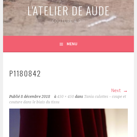
L'ATELIER DE AUDE
COUTURE & DIY
MENU
P1180842
Next
Publié
8 décembre 2018
à
450 × 450
dans
Tania culottes – coupe et
couture dans le biais du tissu