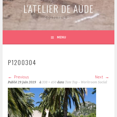
L'ATELIER DE AUDE
COUTURE & DIY
MENU
P1200304
Previous
Next
Publié
29 juin 2019
à
338 × 450
dans
Tate Top – Workroom Social