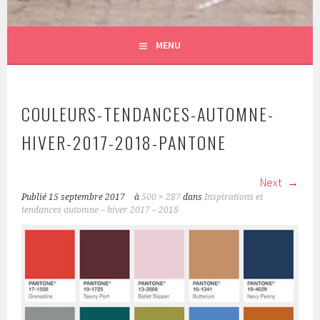
MENU
COULEURS-TENDANCES-AUTOMNE-
HIVER-2017-2018-PANTONE
Next
Publié
15 septembre 2017
à
500 × 287
dans
Inspirations et
tendances automne – hiver 2017 – 2018