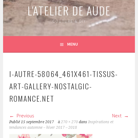
L'ATELIER DE AUDE
COUTURE & DIY
MENU
I-AUTRE-58064_461X461-TISSUS-
ART-GALLERY-NOSTALGIC-
ROMANCE.NET
Previous
Next
Publié
15 septembre 2017
à
270 × 270
dans
Inspirations et
tendances automne – hiver 2017 – 2018