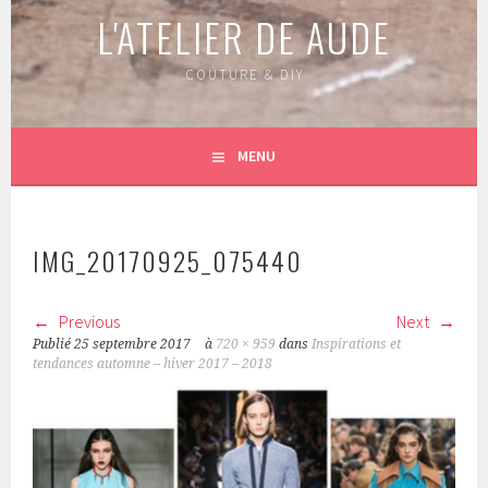
L'ATELIER DE AUDE
COUTURE & DIY
MENU
IMG_20170925_075440
Previous
Next
Publié
25 septembre 2017
à
720 × 959
dans
Inspirations et
tendances automne – hiver 2017 – 2018