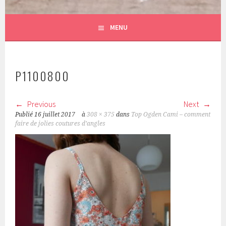
MENU
P1100800
Previous
Next
Publié
16 juillet 2017
à
308 × 375
dans
Top Ogden Cami – comment
faire de jolies coutures d’angles