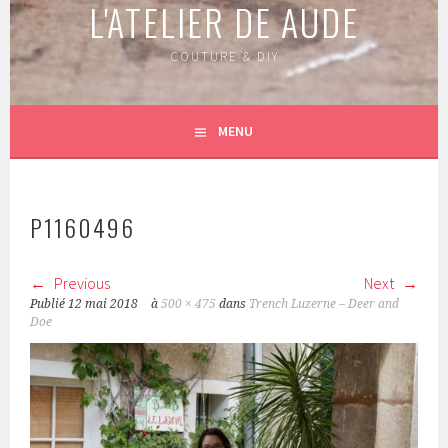
L'ATELIER DE AUDE
COUTURE & DIY
MENU
P1160496
Previous
Next
Publié
12 mai 2018
à
500 × 475
dans
Trench Luzerne – Deer and
Doe