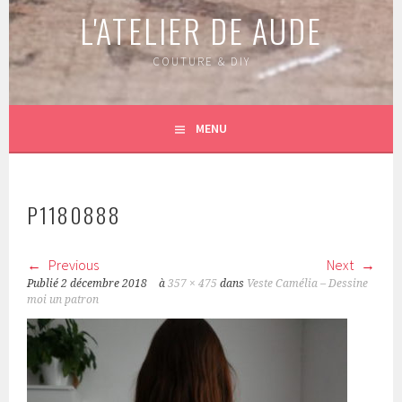
L'ATELIER DE AUDE
COUTURE & DIY
MENU
P1180888
Previous
Next
Publié
2 décembre 2018
à
357 × 475
dans
Veste Camélia – Dessine
moi un patron