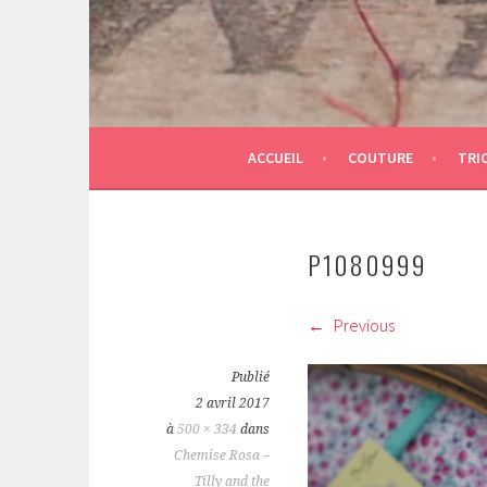
ACCUEIL
COUTURE
TRI
P1080999
Previous
Publié
2 avril 2017
à
500 × 334
dans
Chemise Rosa –
Tilly and the