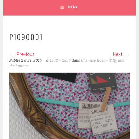
MENU
P1090001
Previous
Next
Publié
2 avril 2017
à
4272 × 2856
dans
Chemise Rosa – Tilly and
the buttons