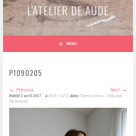
L'ATELIER DE AUDE
COUTURE & DIY
MENU
P1090205
Previous
Next
Publié
2 avril 2017
à
2856 × 4272
dans
Chemise Rosa – Tilly and
the buttons