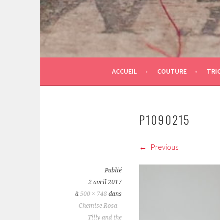
ACCUEIL
COUTURE
TRI
P1090215
Previous
Publié
2 avril 2017
à
500 × 748
dans
Chemise Rosa –
Tilly and the