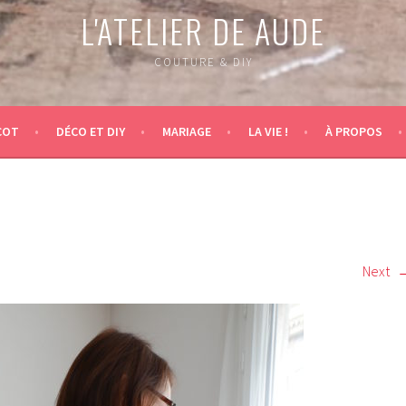
L'ATELIER DE AUDE
COUTURE & DIY
COT
DÉCO ET DIY
MARIAGE
LA VIE !
À PROPOS
Next