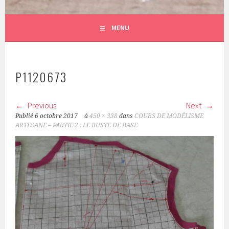
MENU
P1120673
Previous
Next
Publié
6 octobre 2017
à
450 × 338
dans
COURS DE MODÉLISME
ARTESANE – PARTIE 2 : LE BUSTE DE BASE