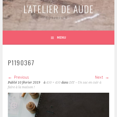
L'ATELIER DE AUDE
COUTURE & DIY
MENU
P1190367
Previous
Next
Publié
10 février 2019
à
450 × 450
dans
DIY – Un sac en cuir à
faire à la maison !