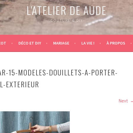
L'ATELIER DE AUDE
COUTURE & DIY
COT
DÉCO ET DIY
MARIAGE
LA VIE !
À PROPOS
R-15-MODELES-DOUILLETS-A-PORTER-
-L-EXTERIEUR
Next