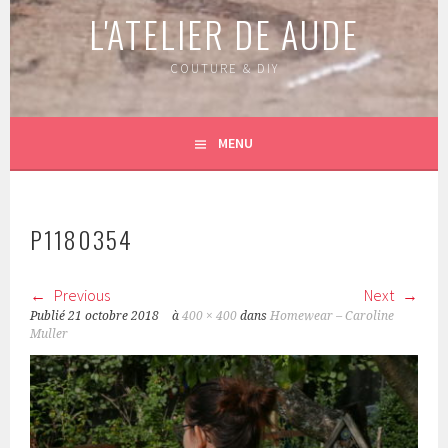
L'ATELIER DE AUDE
COUTURE & DIY
MENU
P1180354
Previous
Next
Publié
21 octobre 2018
à
400 × 400
dans
Homewear – Caroline
Muller