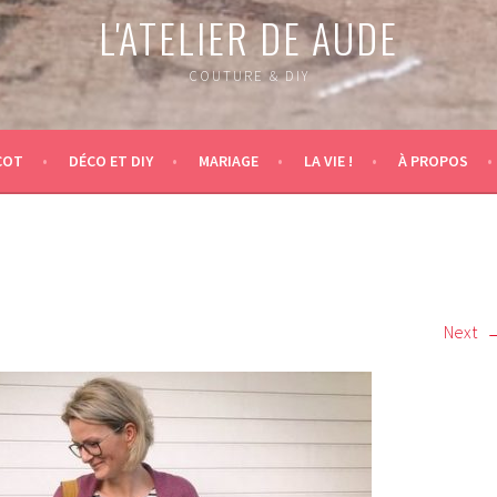
L'ATELIER DE AUDE
COUTURE & DIY
COT
DÉCO ET DIY
MARIAGE
LA VIE !
À PROPOS
Next