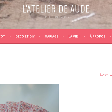
L'ATELIER DE AUDE
COUTURE & DIY
COT
DÉCO ET DIY
MARIAGE
LA VIE !
À PROPOS
Next