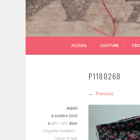
ACCUEIL
COUTURE
TRI
P1180268
Previous
Publié
4 octobre 2018
à
400 × 400
dans
Lingettes lavables –
retour et tuto