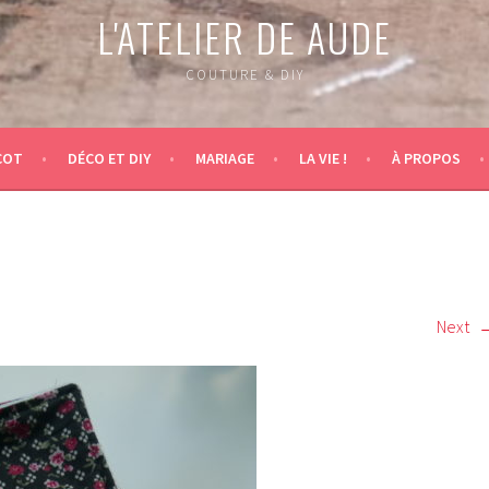
L'ATELIER DE AUDE
COUTURE & DIY
COT
DÉCO ET DIY
MARIAGE
LA VIE !
À PROPOS
Next