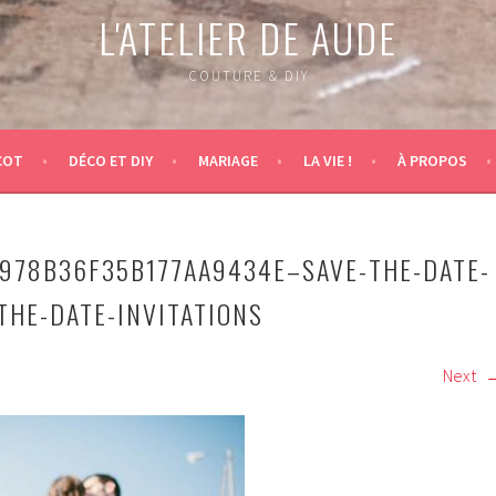
L'ATELIER DE AUDE
COUTURE & DIY
COT
DÉCO ET DIY
MARIAGE
LA VIE !
À PROPOS
978B36F35B177AA9434E–SAVE-THE-DATE-
THE-DATE-INVITATIONS
Next