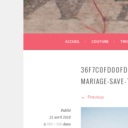
ACCUEIL
COUTURE
TRI
36F7C0FD00FD
MARIAGE-SAVE-
Previous
Publié
21 avril 2018
à
386 × 500
dans