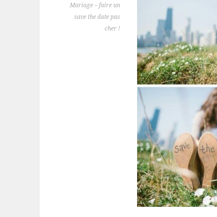
Mariage – faire un
save the date pas
cher !