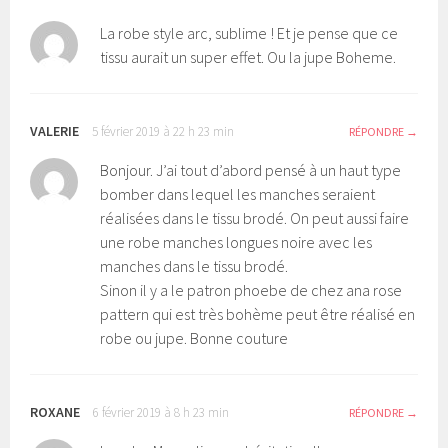
La robe style arc, sublime ! Et je pense que ce
tissu aurait un super effet. Ou la jupe Boheme.
VALERIE
5 février 2019 à 22 h 23 min
RÉPONDRE
Bonjour. J’ai tout d’abord pensé à un haut type
bomber dans lequel les manches seraient
réalisées dans le tissu brodé. On peut aussi faire
une robe manches longues noire avec les
manches dans le tissu brodé.
Sinon il y a le patron phoebe de chez ana rose
pattern qui est très bohème peut être réalisé en
robe ou jupe. Bonne couture
ROXANE
6 février 2019 à 8 h 23 min
RÉPONDRE