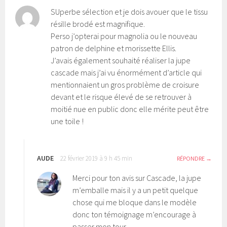
SUperbe sélection et je dois avouer que le tissu
résille brodé est magnifique.
Perso j’opterai pour magnolia ou le nouveau
patron de delphine et morissette Ellis.
J’avais également souhaité réaliser la jupe
cascade mais j’ai vu énormément d’article qui
mentionnaient un gros problème de croisure
devant et le risque élevé de se retrouver à
moitié nue en public donc elle mérite peut être
une toile !
AUDE
22 février 2019 à 9 h 45 min
RÉPONDRE
Merci pour ton avis sur Cascade, la jupe
m’emballe mais il y a un petit quelque
chose qui me bloque dans le modèle
donc ton témoignage m’encourage à
passer mon tour…