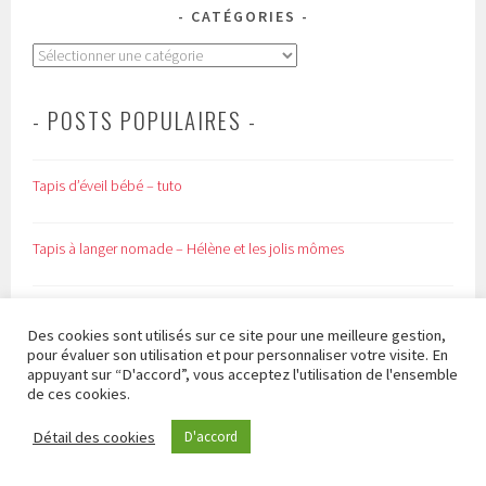
CATÉGORIES
Catégories
- POSTS POPULAIRES -
Tapis d’éveil bébé – tuto
Tapis à langer nomade – Hélène et les jolis mômes
DIY – Un livre plié
Des cookies sont utilisés sur ce site pour une meilleure gestion,
pour évaluer son utilisation et pour personnaliser votre visite. En
Couverture bébé – tuto
appuyant sur “D'accord”, vous acceptez l'utilisation de l'ensemble
de ces cookies.
Détail des cookies
Cape de bain bébé – tuto
D'accord