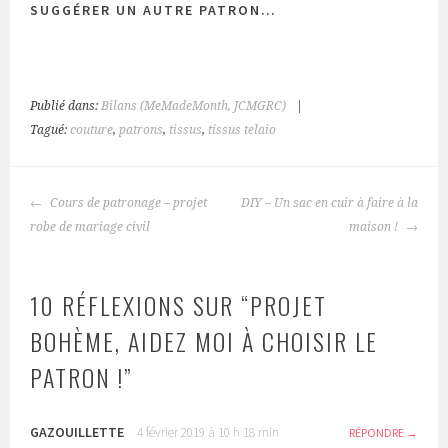
SUGGÉRER UN AUTRE PATRON…
Publié dans:
Bilans (MeMadeMonth, JCMGRC)
|
Tagué:
couture
,
patrons
,
tissus
,
tissus telaio
NAVIGATION
Cours de patronage – projet
DIY – Un sac en cuir à faire à la
DES
robe de mariage civil
maison !
ARTICLES
10 RÉFLEXIONS SUR “
PROJET
BOHÈME, AIDEZ MOI À CHOISIR LE
PATRON !
”
GAZOUILLETTE
4 février 2019 à 10 h 18 min
RÉPONDRE