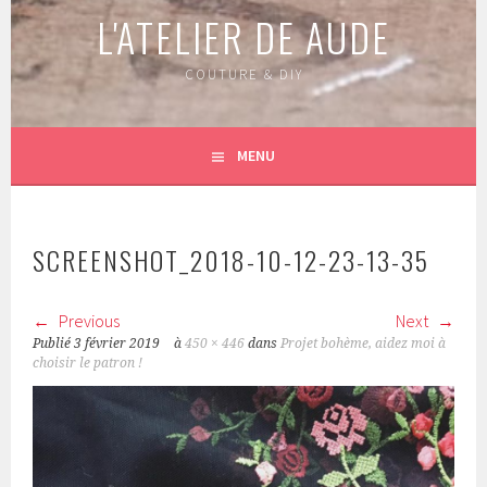
L'ATELIER DE AUDE
COUTURE & DIY
MENU
SCREENSHOT_2018-10-12-23-13-35
Previous
Next
Publié
3 février 2019
à
450 × 446
dans
Projet bohème, aidez moi à
choisir le patron !