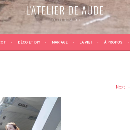
L'ATELIER DE AUDE
COUTURE & DIY
COT
DÉCO ET DIY
MARIAGE
LA VIE !
À PROPOS
Next