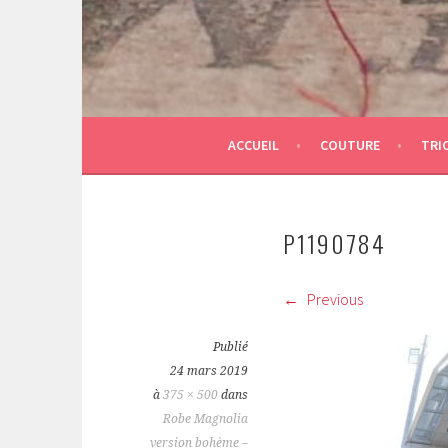
ACCUEIL
COUTURE
TRI
P1190784
Previous
Publié
24 mars 2019
à
375 × 500
dans
Robe Magnolia
version bohème –