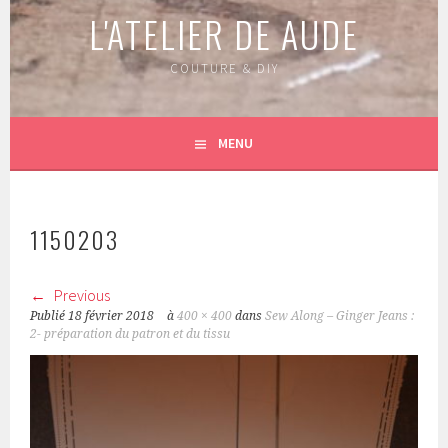
L'ATELIER DE AUDE
COUTURE & DIY
MENU
1150203
Previous
Publié
18 février 2018
à
400 × 400
dans
Sew Along – Ginger Jeans :
2- préparation du patron et du tissu