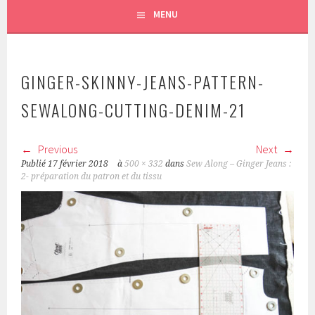
MENU
GINGER-SKINNY-JEANS-PATTERN-
SEWALONG-CUTTING-DENIM-21
Previous
Next
Publié
17 février 2018
à
500 × 332
dans
Sew Along – Ginger Jeans :
2- préparation du patron et du tissu