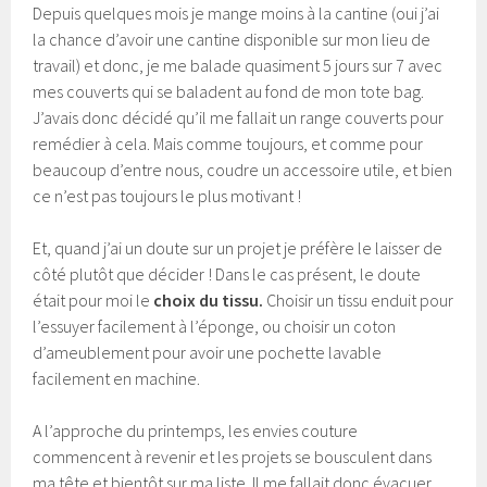
Depuis quelques mois je mange moins à la cantine (oui j’ai
la chance d’avoir une cantine disponible sur mon lieu de
travail) et donc, je me balade quasiment 5 jours sur 7 avec
mes couverts qui se baladent au fond de mon tote bag.
J’avais donc décidé qu’il me fallait un range couverts pour
remédier à cela. Mais comme toujours, et comme pour
beaucoup d’entre nous, coudre un accessoire utile, et bien
ce n’est pas toujours le plus motivant !
Et, quand j’ai un doute sur un projet je préfère le laisser de
côté plutôt que décider ! Dans le cas présent, le doute
était pour moi le
choix du tissu.
Choisir un tissu enduit pour
l’essuyer facilement à l’éponge, ou choisir un coton
d’ameublement pour avoir une pochette lavable
facilement en machine.
A l’approche du printemps, les envies couture
commencent à revenir et les projets se bousculent dans
ma tête et bientôt sur ma liste. Il me fallait donc évacuer