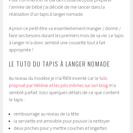
l’arrivée de bébé j’ai décidé de me lancer dans la
réalisation d’un tapis à langer nomade.
A priori ce petit être va essentiellement manger / dormir /
faire ses besoins durant les premiers mois de sa vie. Le tapis
à langer m’a donc semblé une cousette tout à fait
appropriée !
LE TUTO DU TAPIS À LANGER NOMADE
Au niveau du modèle je n’ai RIEN inventé car le
tuto
proposé par Hélène et les jolis mômes sur son blog
m’a
semblé parfait. Voici quelques détails de ce que contient
le tapis :
rembourrage au niveau de la tête
la serviette est amovible pour pouvoir la nettoyer
deux poches pour y mettre couches et lingettes