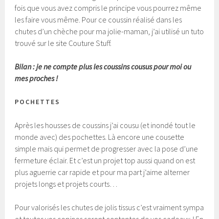
fois que vous avez compris le principe vous pourrez même
les faire vous même. Pour ce coussin réalisé dans les
chutes d’un chèche pour ma jolie-maman, j’ai utilisé un tuto
trouvé sur le site Couture Stuff.
Bilan : je ne compte plus les coussins cousus pour moi ou
mes proches !
POCHETTES
Après les housses de coussins j’ai cousu (et inondé tout le
monde avec) des pochettes. Là encore une cousette
simple mais qui permet de progresser avec la pose d’une
fermeture éclair. Et c’est un projet top aussi quand on est
plus aguerrie car rapide et pour ma part j’aime alterner
projets longs et projets courts…
Pour valorisés les chutes de jolis tissus c’est vraiment sympa
et toutes vos copines seront contentes de vos cadeaux ! En