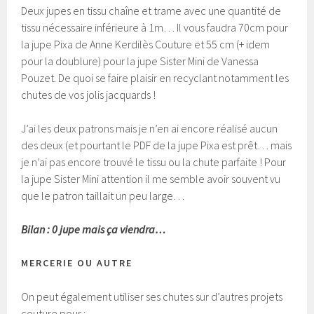
Deux jupes en tissu chaîne et trame avec une quantité de
tissu nécessaire inférieure à 1m… Il vous faudra 70cm pour
la jupe Pixa de Anne Kerdilès Couture et 55 cm (+ idem
pour la doublure) pour la jupe Sister Mini de Vanessa
Pouzet. De quoi se faire plaisir en recyclant notamment les
chutes de vos jolis jacquards !
J’ai les deux patrons mais je n’en ai encore réalisé aucun
des deux (et pourtant le PDF de la jupe Pixa est prêt… mais
je n’ai pas encore trouvé le tissu ou la chute parfaite ! Pour
la jupe Sister Mini attention il me semble avoir souvent vu
que le patron taillait un peu large…
Bilan : 0 jupe mais ça viendra…
MERCERIE OU AUTRE
On peut également utiliser ses chutes sur d’autres projets
couture pour :