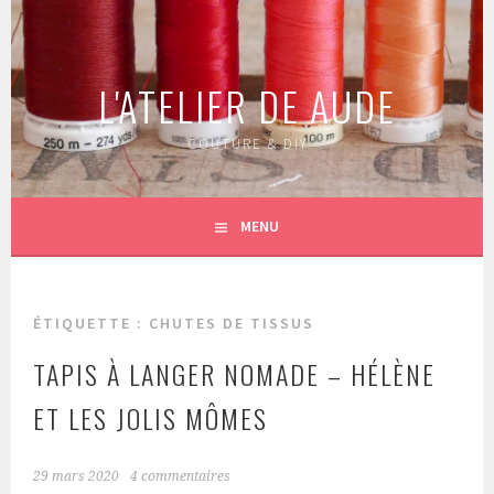
Aller
au
contenu
L'ATELIER DE AUDE
principal
COUTURE & DIY
MENU
ÉTIQUETTE :
CHUTES DE TISSUS
TAPIS À LANGER NOMADE – HÉLÈNE
ET LES JOLIS MÔMES
29 mars 2020
4 commentaires