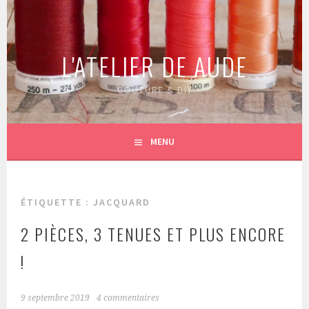
Aller
au
contenu
L'ATELIER DE AUDE
principal
COUTURE & DIY
MENU
ÉTIQUETTE :
JACQUARD
2 PIÈCES, 3 TENUES ET PLUS ENCORE
!
9 septembre 2019
4 commentaires