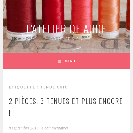
Aller
au
contenu
L'ATELIER DE AUDE
principal
COUTURE & DIY
MENU
ÉTIQUETTE :
TENUE CHIC
2 PIÈCES, 3 TENUES ET PLUS ENCORE
!
9 septembre 2019
4 commentaires