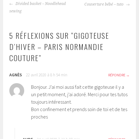
NAVIGATION
Divided basket – Noodlehead
Couverture bébé – tuto
DES
sewing
ARTICLES
5 RÉFLEXIONS SUR “
GIGOTEUSE
D’HIVER – PARIS NORMANDIE
COUTURE
”
AGNÈS
22 avril 2020 à 8 h 54 min
RÉPONDRE
Bonjour. J’ai moi aussi fait cette gigoteuse il y a
un petit moment, j’ai adoré. Merci pour tes tutos
toujours intéressant.
Bon confinement et prends soin de toi et de tes
proches