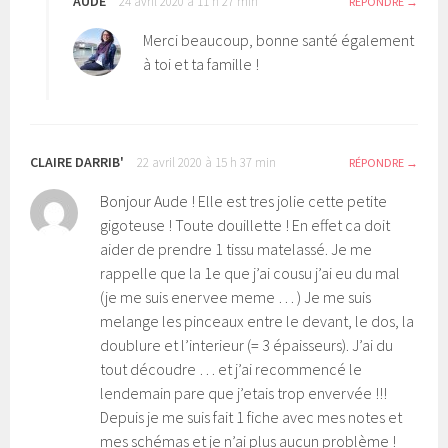
AUDE
24 avril 2020 à 11 h 27 min
RÉPONDRE
Merci beaucoup, bonne santé également
à toi et ta famille !
CLAIRE DARRIB'
22 avril 2020 à 15 h 37 min
RÉPONDRE
Bonjour Aude ! Elle est tres jolie cette petite
gigoteuse ! Toute douillette ! En effet ca doit
aider de prendre 1 tissu matelassé. Je me
rappelle que la 1e que j’ai cousu j’ai eu du mal
(je me suis enervee meme … ) Je me suis
melange les pinceaux entre le devant, le dos, la
doublure et l’interieur (= 3 épaisseurs). J’ai du
tout découdre … et j’ai recommencé le
lendemain pare que j’etais trop envervée !!!
Depuis je me suis fait 1 fiche avec mes notes et
mes schémas et je n’ai plus aucun problème !