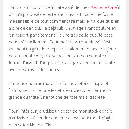
J’ai choisi un coton déjà matelassé de chez
Mercerie Caréfil
qui m’a proposé de tester deux tissus. Encore une fois je
me sens libre de tout commentaire mais je n’ai que du bien
à dire de ce tissu. Il a déjà subi un lavage avant couture et
est ressorti parfaitement. Il a une très belle qualité et se
coud très facilement. Pour moi le tissu matelassé c’est
vraiment un gain de temps, et finalement quand on ajoute
coton + ouate on y trouve pas toujours son compte en
terme d’argent. J’ai apprécié la large sélection sur le site
avec des unis et des motifs.
J’ai donc choisi un matelassé blanc à étoiles taupe et
framboise. J’aime que les étoiles roses soient en moins
grande quantité. Une touche de rose mais, discrète.
Pour l’intérieur j’ai utilisé un coton de mon stock dont je
n’arrivais pas à coudre quelque chose pour moi. Il s’agit
d’un coton Mondial Tissus.