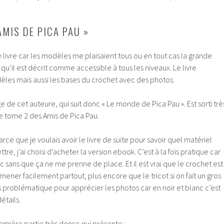
AMIS DE PICA PAU »
e livre car les modèles me plaisaient tous ou en tout cas la grande
 qu’il est décrit comme accessible à tous les niveaux. Le livre
dèles mais aussi les bases du crochet avec des photos.
 de cet auteure, qui suit donc « Le monde de Pica Pau ». Est sorti trè
 tome 2 des Amis de Pica Pau.
ce que je voulais avoir le livre de suite pour savoir quel matériel
, j’ai choisi d’acheter la version ebook. C’est à la fois pratique car
ec sans que ça ne me prenne de place. Et il est vrai que le crochet est
ener facilement partout, plus encore que le tricot si on fait un gros
lus problématique pour apprécier les photos car en noir et blanc c’est
détails.
emière partie très dense qui présente :