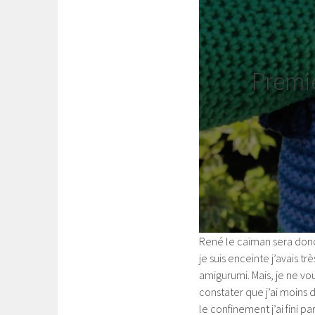
Premiè
René le caïman sera donc
je suis enceinte j’avais t
amigurumi. Mais, je ne vo
constater que j’ai moins
le confinement j’ai fini p