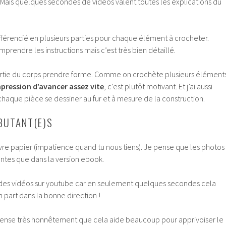
e. Mais quelques secondes de vidéos valent toutes les explications du
 différencié en plusieurs parties pour chaque élément à crocheter.
prendre les instructions mais c’est très bien détaillé.
artie du corps prendre forme. Comme on crochète plusieurs élément
mpression d’avancer assez vite
, c’est plutôt motivant. Et j’ai aussi
haque pièce se dessiner au fur et à mesure de la construction.
BUTANT(E)S
 livre papier (impatience quand tu nous tiens). Je pense que les photos
ntes que dans la version ebook.
 des vidéos sur youtube car en seulement quelques secondes cela
 part dans la bonne direction !
e pense très honnêtement que cela aide beaucoup pour apprivoiser le