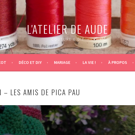
L'ATELIER DE AUDE
COUTURE & DIY
COT
DÉCO ET DIY
MARIAGE
LA VIE !
À PROPOS
 – LES AMIS DE PICA PAU