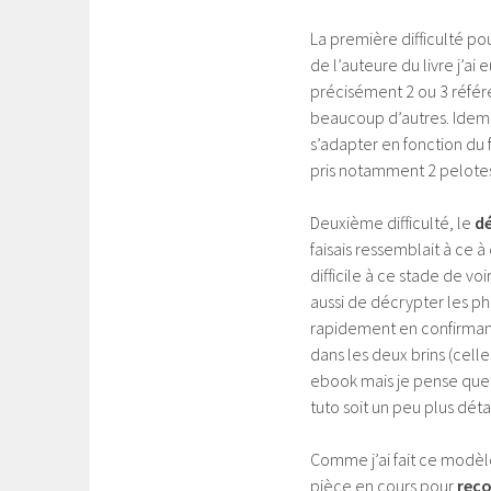
La première difficulté po
de l’auteure du livre j’ai
précisément 2 ou 3 référe
beaucoup d’autres. Idem,
s’adapter en fonction du f
pris notamment 2 pelotes d
Deuxième difficulté, le
d
faisais ressemblait à ce à
difficile à ce stade de v
aussi de décrypter les p
rapidement en confirmant
dans les deux brins (cell
ebook mais je pense que 
tuto soit un peu plus déta
Comme j’ai fait ce modèle
pièce en cours pour
reco