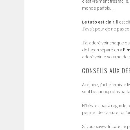
c’est vraiment très facil
monde parfois…
Le tuto est clair
. Il est
J’avais peur de ne pas com
J’ai adoré voir chaque p
de façon séparé on a
l’i
adoré voir le volume de c
CONSEILS AUX DÉ
A refaire, j’achèterais le
sont beaucoup plus parla
N’hésitez pas à regarder
permet de s’assurer qu’on
Si vous savez tricoter j