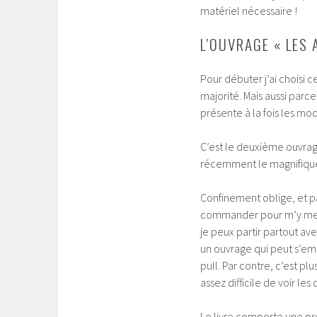
matériel nécessaire !
L’OUVRAGE « LES 
Pour débuter j’ai choisi c
majorité. Mais aussi parce
présente à la fois les mo
C’est le deuxième ouvrage
récemment le magnifique
Confinement oblige, et par
commander pour m’y mettre
je peux partir partout av
un ouvrage qui peut s’emm
pull. Par contre, c’est p
assez difficile de voir les 
Le livre comporte une pr