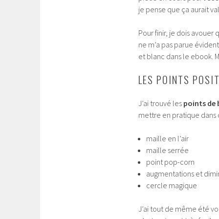
je pense que ça aurait va
Pour finir, je dois avouer
ne m’a pas parue évident
et blanc dans le ebook. M
LES POINTS POSI
J’ai trouvé les
points de 
mettre en pratique dans c
maille en l’air
maille serrée
point pop-corn
augmentations et dimi
cercle magique
J’ai tout de même été vo