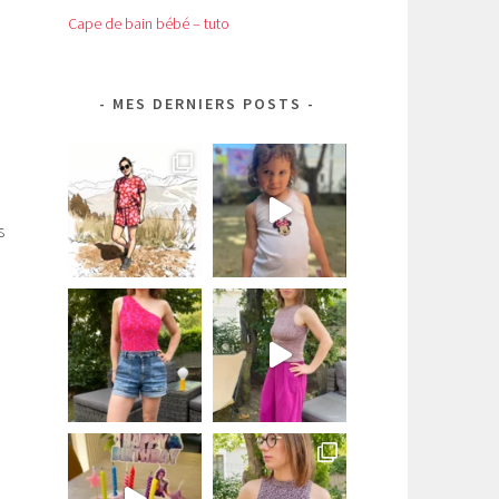
Cape de bain bébé – tuto
MES DERNIERS POSTS
s