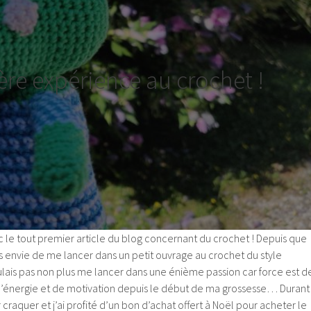
re expérience au crochet !
 le tout premier article du blog concernant du crochet ! Depuis que
rès envie de me lancer dans un petit ouvrage au crochet du style
ulais pas non plus me lancer dans une énième passion car force est d
 d’énergie et de motivation depuis le début de ma grossesse… Durant
ar craquer et j’ai profité d’un bon d’achat offert à Noël pour acheter le