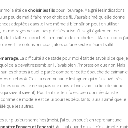
ur moi a été de
choisir les fils
pour l’ouvrage. Malgré les indications
 eu un peu de mal à faire mon choix de fil. J’aurais aimé qu’elle donne
nces adaptées dans le livre même si bien sûr on peut en utiliser
 les métrages ne sont pas précisés puisqu’il s’agit également de
il, de la taille du crochet, la manière de crocheter… Mais du coup j’ai
e vert, le coloris principal, alors qu’une seule m’aurait suffit.
émarrage
. La difficulté à ce stade pour moi était de savoir si ce que je
 quoi cela devait ressembler ! J’avais bien l’impression que non. Mais
oir sur les photos à quelle partie comparer cette ébauche de caïman e
hotos du ebook. C’est la communauté Instagram qui m’a sauvé très
 mes doutes. Je ne piquais que dans le brin avant au lieu de piquer
es qui savent savent). Pourtant cette info est bien donnée dans le
comme ce modèle est celui pour les débutants j’aurais aimé que le
illé que les autres.
s sur plusieurs semaines (mois), j’ai eu un soucis en reprenant une
nnaître l’envers et l’endroit
. Au final quand on sait c’est simple, mai