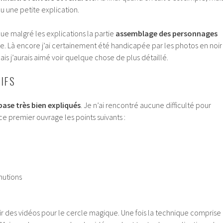
lu une petite explication.
 que malgré les explications la partie
assemblage des personnages
e. Là encore j’ai certainement été handicapée par les photos en noir
ais j’aurais aimé voir quelque chose de plus détaillé.
TIFS
base très bien expliqués
. Je n’ai rencontré aucune difficulté pour
e premier ouvrage les points suivants :
nutions
ir des vidéos pour le cercle magique. Une fois la technique comprise