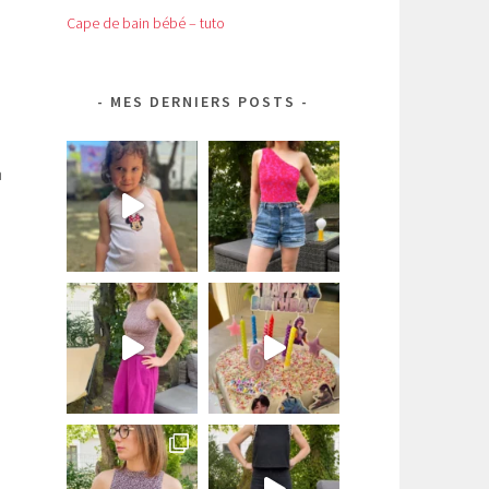
Cape de bain bébé – tuto
MES DERNIERS POSTS
n