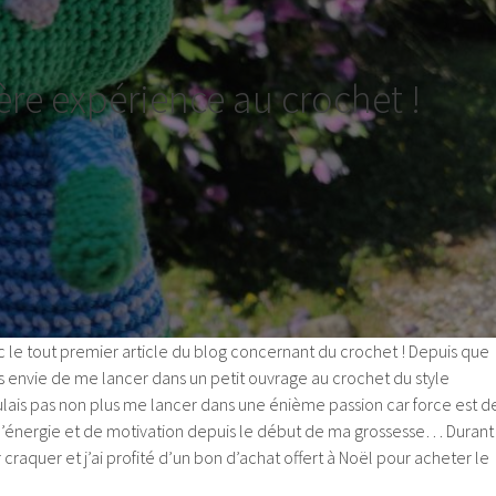
re expérience au crochet !
 le tout premier article du blog concernant du crochet ! Depuis que
rès envie de me lancer dans un petit ouvrage au crochet du style
ulais pas non plus me lancer dans une énième passion car force est d
 d’énergie et de motivation depuis le début de ma grossesse… Durant
ar craquer et j’ai profité d’un bon d’achat offert à Noël pour acheter le