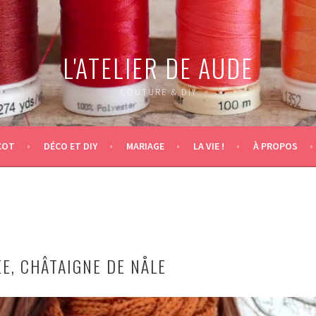
L'ATELIER DE AUDE
COUTURE & DIY
COT
DÉCO ET DIY
MARIAGE
LA VIE !
À PROPOS
E, CHÂTAIGNE DE NÅLE