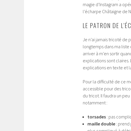
magie d’Instagram a opér
l’écharpe Châtaigne de N
LE PATRON DE L’
Je n’ai jamais tricoté de 
longtemps dans ma liste d
arriver à m’en sortir qu
explications sont claires. 
explications en texte et la
Pour la difficulté de ce 
accessible pour des trico
du tricot. Il faudra un pe
notamment :
torsades
: pas compliq
maille double
: prend 
plus compliqué à détri