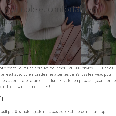
ull simple et confortable
ot c’est toujours une épreuve pour moi. J’ai 1000 envies, 1000 idées
e résultat soit bien loin de mes attentes. Je n’ai pas le niveau pour
odèles comme je le fais en couture. Et vu le temps passé (team tortue
léchis bien avant de me lancer !
ÈLE
 pull plutôt simple, ajusté mais pas trop. Histoire de ne pas trop