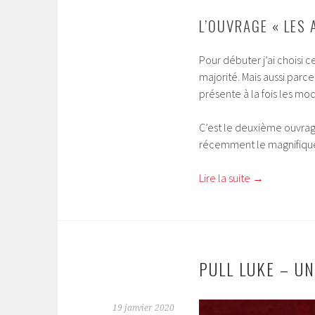
L’OUVRAGE « LES 
Pour débuter j’ai choisi c
majorité. Mais aussi parce
présente à la fois les mo
C’est le deuxième ouvrage
récemment le magnifique
Lire la suite
→
PULL LUKE – UN
19 janvier 2020