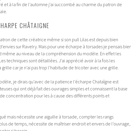
é et à la fin de l’automne j’ai succombé au charme du patron de
ale.
ÉCHARPE CHÂTAIGNE
patron de cette créatrice même si son pull Lilas est depuis bien
’envies sur Ravelry. Mais pour une écharpe à torsades je pensais bie
and même au niveau de la compréhension du modèle. En effet les
Les techniques sont détaillées. J’ai apprécié avoir à la fois les
 grille car je n’ai pas trop l’habitude de tricoter avec une grille.
modèle, je dirais qu’avec de la patience l’écharpe Chataîgne est
teuses qui ont déjà fait des ouvrages simples et connaissent la base
u de concentration pour les à cause des différents points et
ué mais nécessite une aiguille à torsade, compter les rangs
plus de temps, nécessite de maîtriser endroit et envers de l’ouvrage,
coter si besoin