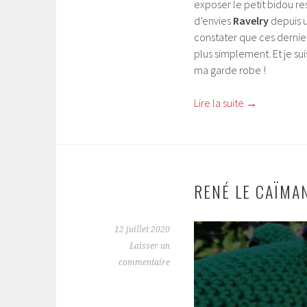
exposer le petit bidou r
d’envies
Ravelry
depuis u
constater que ces dernie
plus simplement. Et je s
ma garde robe !
Lire la suite
→
RENÉ LE CAÏMAN
12 juillet 2020
Laisser un
commentaire