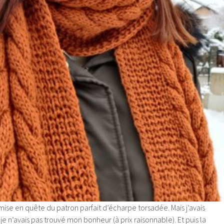
 mise en quête du patron parfait d’écharpe torsadée. Mais j’avais
e n’avais pas trouvé mon bonheur (à prix raisonnable). Et puis la