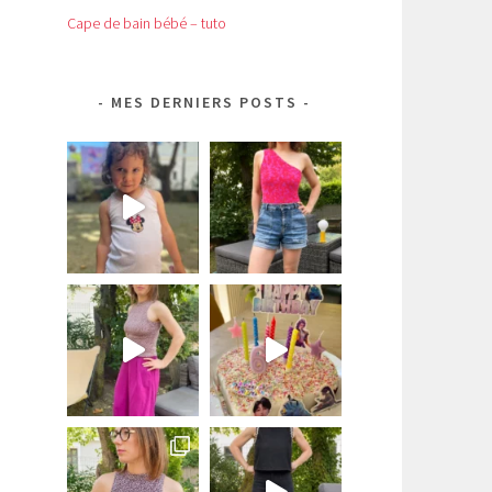
,
Cape de bain bébé – tuto
MES DERNIERS POSTS