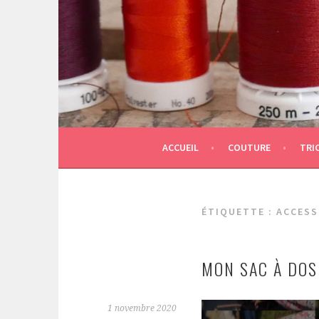
Aller
au
contenu
principal
ACCUEIL
COUTURE
TRI
ÉTIQUETTE :
ACCESS
MON SAC À DOS
1 novembre 2020