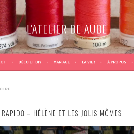
L'ATELIER DE AUDE
COUTURE & DIY
COT
DÉCO ET DIY
MARIAGE
LA VIE !
À PROPOS
OIRE
 RAPIDO – HÉLÈNE ET LES JOLIS MÔMES