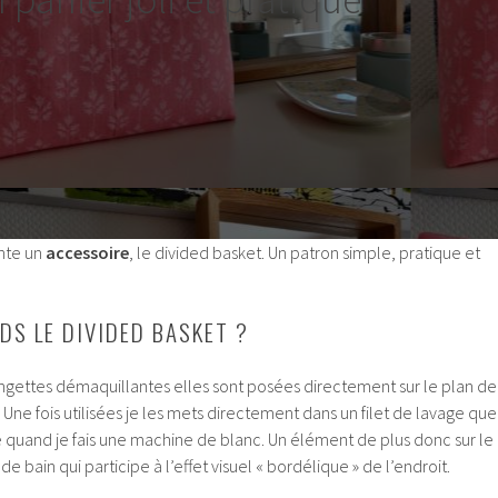
ente un
accessoire
, le divided basket. Un patron simple, pratique et
DS LE DIVIDED BASKET ?
lingettes démaquillantes elles sont posées directement sur le plan de
n. Une fois utilisées je les mets directement dans un filet de lavage que
nge quand je fais une machine de blanc. Un élément de plus donc sur le
 de bain qui participe à l’effet visuel « bordélique » de l’endroit.