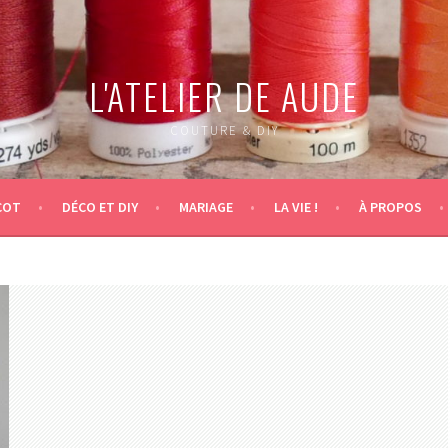
L'ATELIER DE AUDE
COUTURE & DIY
COT
DÉCO ET DIY
MARIAGE
LA VIE !
À PROPOS