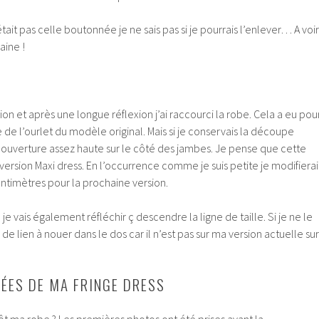
’était pas celle boutonnée je ne sais pas si je pourrais l’enlever… A voir
aine !
on et après une longue réflexion j’ai raccourci la robe. Cela a eu pou
e de l’ourlet du modèle original. Mais si je conservais la découpe
 ouverture assez haute sur le côté des jambes. Je pense que cette
a version Maxi dress. En l’occurrence comme je suis petite je modifierai
ntimètres pour la prochaine version.
je vais également réfléchir ç descendre la ligne de taille. Si je ne le
s de lien à nouer dans le dos car il n’est pas sur ma version actuelle sur
ÉES DE MA FRINGE DRESS
utôt ma robe ? Les premières photos ont été prises avant la