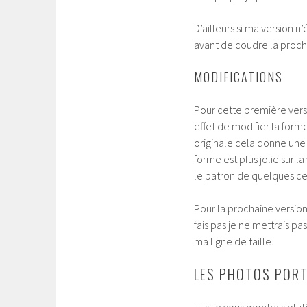
D’ailleurs si ma version n
avant de coudre la proch
MODIFICATIONS
Pour cette première versi
effet de modifier la form
originale cela donne une
forme est plus jolie sur l
le patron de quelques ce
Pour la prochaine version 
fais pas je ne mettrais pa
ma ligne de taille.
LES PHOTOS PORT
Et si je vous montrais pl