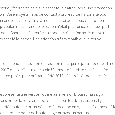
histoire j’étais certaine d’avoir acheté le patron lors d’une promotion
on ! J’ai envoyé un mail de contact à la créatrice via son site pour
mande n’avait été faite à mon nom. J’ai beaucoup de problèmes
e voulais m’assurer que le patron n’était pas coincé quelque part
t donc Gabriela m’a recréé un code de réduction après m’avoir
pas acheté le patron. Une attention très sympathique je trouve…
de l’oeil pendant des mois et des mois mais quand je l’ai découvert mo
2017 était déjà plus que plein ! Et ensuite j’ai laissé passé l’année
s ce projet pour préparer l’été 2018. J’avais à l’époque hésité avec
ess présente une version robe et une version blouse, mais il y a
ansformer la robe en robe longue. Pour les deux versions il y a
olleté boutonné ou un décolleté découpé en V, un lien à attacher à l
rtes avec une patte de boutonnage ou avec un parement.