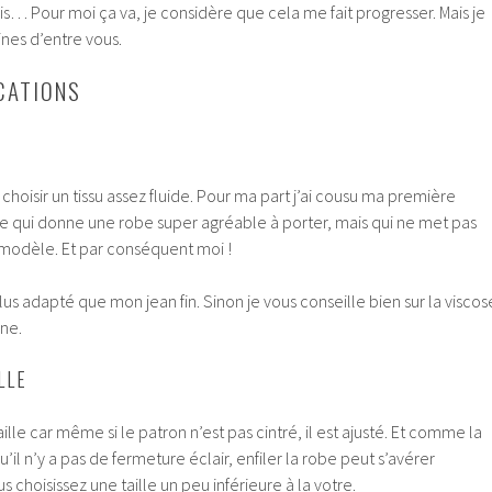
ais… Pour moi ça va, je considère que cela me fait progresser. Mais je
ines d’entre vous.
CATIONS
isir un tissu assez fluide. Pour ma part j’ai cousu ma première
 ce qui donne une robe super agréable à porter, mais qui ne met pas
modèle. Et par conséquent moi !
us adapté que mon jean fin. Sinon je vous conseille bien sur la viscos
ne.
LLE
aille car même si le patron n’est pas cintré, il est ajusté. Et comme la
u’il n’y a pas de fermeture éclair, enfiler la robe peut s’avérer
 choisissez une taille un peu inférieure à la votre.