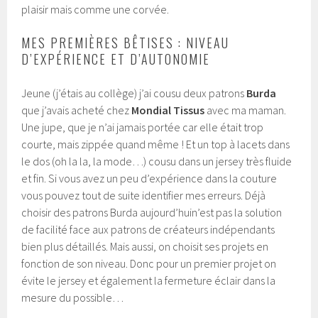
plaisir mais comme une corvée.
MES PREMIÈRES BÊTISES : NIVEAU
D’EXPÉRIENCE ET D’AUTONOMIE
Jeune (j’étais au collège) j’ai cousu deux patrons
Burda
que j’avais acheté chez
Mondial
Tissus
avec ma maman.
Une jupe, que je n’ai jamais portée car elle était trop
courte, mais zippée quand même ! Et un top à lacets dans
le dos (oh la la, la mode…) cousu dans un jersey très fluide
et fin. Si vous avez un peu d’expérience dans la couture
vous pouvez tout de suite identifier mes erreurs. Déjà
choisir des patrons Burda
aujourd’hui
n’est pas la solution
de facilité face aux patrons de créateurs indépendants
bien plus détaillés. Mais aussi, on choisit ses projets en
fonction de son niveau. Donc pour un premier projet on
évite le jersey et également la fermeture éclair dans la
mesure du possible…