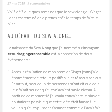
27 mai 2018
5 commentaires
Voilà déjà quelques semaines que le sew along du Ginger
Jeans est terminé et je prends enfin le temps de faire le
bilan.
AU DÉPART DU SEW ALONG…
La naissance du Sew Along que j’ai nommé sur Instagram
#coudregingerensemble
est la connexion de deux
événements :
Après la réalisation de mon premier Ginger jeans j’ai eu
énormément de retours positifs sur les réseaux sociaux.
Et surtout, beaucoup de personnes m’ont dit que cela
leur faisait peur et qu’elles n’avaient pas le niveau. À
partir de ce moment là j’ai voulu convaincre le plus de
couturières possible que cette idée était fausse ! Je
voulais qu’elles puissent s’amuser comme je l’avais fait.