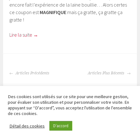
encore fait l’expérience de la laine bouillie… Alors certes
ce coupon est
MAGNIFIQUE
mais ça gratte, ça gratte ça
gratte !
Lire la suite
→
NAVIGATION
Articles Précédents
Articles Plus Récents
DES
ARTICLES
RETROUVEZ-MOI SUR LES RÉSEAUX SOCIAUX
Des cookies sont utilisés sur ce site pour une meilleure gestion,
pour évaluer son utilisation et pour personnaliser votre visite. En
appuyant sur “D'accord”, vous acceptez l'utilisation de l'ensemble
de ces cookies.
Détail des cookies
D'accord
Rechercher :