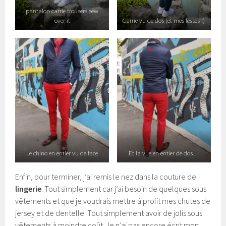
pantalon carrie trousers sew
over it
Carrie vu de dos (et mes fesses !)
Le chino en entier vu de face
Et la vue en entier de dos…
Enfin, pour terminer, j’ai remis le nez dans la couture de
lingerie
. Tout simplement car j’ai besoin de quelques sous
vêtements et que je voudrais mettre à profit mes chutes de
jersey et de dentelle. Tout simplement avoir de jolis sous
vêtements à moindre coût. Je n’ai pas encore écrit mon