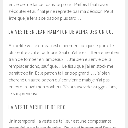
envie de me lancer dans ce projet. Parfois il faut savoir
s’écouter et au final je ne regrette pas ma décision. Peut
être que je ferais ce patron plus tard…
LA VESTE EN JEAN HAMPTON DE ALINA DESIGN CO.
Ma petite veste en jean est clairement ce que je porte le
plus entre avril et octobre. Sauf qu’elle est littéralement en
train de tomber en lambeaux… J’ai bien eu envie de la
remplacer donc, sauf que… Le tissu que j’ai en stock me
paraît trop fin. Et le patron tailler trop grand… J’ai bien
cherché un autre patron qui convienne mais je n’ai pas
encore trouvé mon bonheur. Si vous avez des suggestions,
je suis preneuse.
LA VESTE MICHELLE DE RDC
Un intemporel, la veste de tailleur est une composante
essentielle de la garde robe ! Pour cet intemporel j’avoue