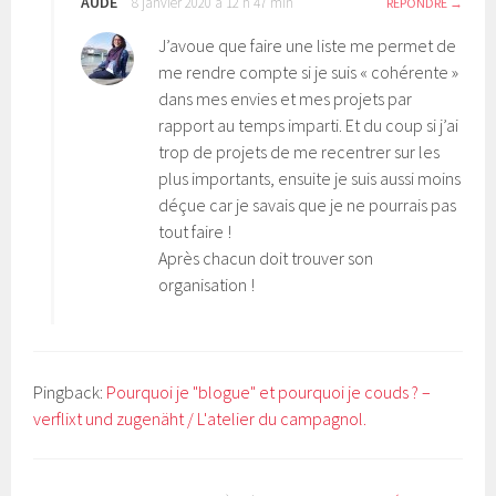
AUDE
8 janvier 2020 à 12 h 47 min
RÉPONDRE
J’avoue que faire une liste me permet de
me rendre compte si je suis « cohérente »
dans mes envies et mes projets par
rapport au temps imparti. Et du coup si j’ai
trop de projets de me recentrer sur les
plus importants, ensuite je suis aussi moins
déçue car je savais que je ne pourrais pas
tout faire !
Après chacun doit trouver son
organisation !
Pingback:
Pourquoi je "blogue" et pourquoi je couds ? –
verflixt und zugenäht / L'atelier du campagnol.