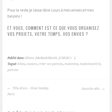
Pour le reste je laisse libre cours à mes envies et mes
besoins !
ET VOUS, COMMENT EST CE QUE VOUS ORGANISEZ
VOS PROJETS, VOTRE TEMPS, VOS ENVIES ?
Publié dans:
Bilans (MeMadeMonth, JCMGRC)
|
Tagué:
bilan
,
couture
,
créer ses patrons
,
makenine
,
makenine2019
,
patrons
NAVIGATION
Tilia dress – Slow Sunday
Sacoche vélo
DES
Paris
ARTICLES