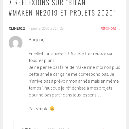
7 RÉFLEXIONS SUR “
BILAN
#MAKENINE2019 ET PROJETS 2020
”
CLINE612
7 janvier 2020 à 21 h 28 min
RÉPONDRE
Bonjour,
En effet ton année 2019 a été très réussie sur
tous les plans!
Je ne pense pas faire de make nine moi non plus
cette année car ça ne me correspond pas. Je
n’arrive pas à prévoir mon année mais en même
temps il faut que je réfléchisse à mes projets
pour ne pas partir dans tous les sens…
Pas simple