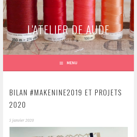
Aller
au
contenu
L'ATELIER DE AUDE
principal
COUTURE & DIY
MENU
BILAN #MAKENINE2019 ET PROJETS
2020
5 janvier 2020