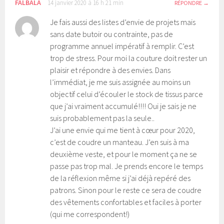
FALBALA
14 janvier 2020 à 16 h 21 min
RÉPONDRE
Je fais aussi des listes d’envie de projets mais
sans date butoir ou contrainte, pas de
programme annuel impératif à remplir. C’est
trop de stress. Pour moi la couture doit rester un
plaisir et répondre à des envies. Dans
l’immédiat, je me suis assignée au moins un
objectif celui d’écouler le stock de tissus parce
que j’ai vraiment accumulé!!!! Oui je sais je ne
suis probablement pas la seule..
J’ai une envie qui me tient à cœur pour 2020,
c’est de coudre un manteau. J’en suis à ma
deuxième veste, et pour le moment ça ne se
passe pas trop mal. Je prends encore le temps
de la réflexion même si j’ai déjà repéré des
patrons. Sinon pour le reste ce sera de coudre
des vêtements confortables et faciles à porter
(qui me correspondent!)